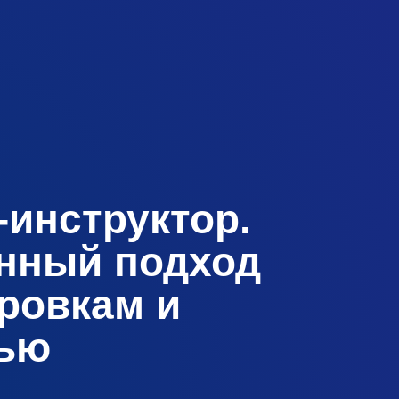
-инструктор.
нный подход
ировкам и
ью