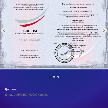
Диплом
Диплом АНО ВО "НУОС Фитнес"