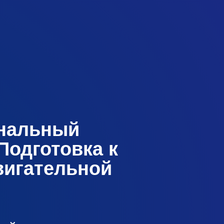
нальный
 Подготовка к
вигательной